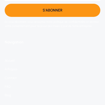
En vous abonnant, vous acceptez notre politique de confidentialité et donnez
votre consentement pour recevoir des mises à jour de notre entreprise.
Navigation
Accueil
À Propos
Contact
FAQ
Blog