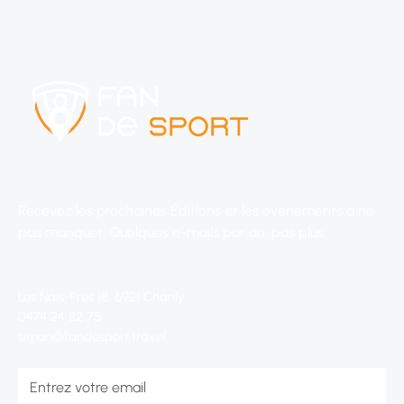
Recevez les prochaines Éditions et les événements à ne
pas manquer. Quelques e-mails par an, pas plus.
Les Nais-Prés 18, 6921 Chanly
0474 24 82 75
simon@fandesport.travel