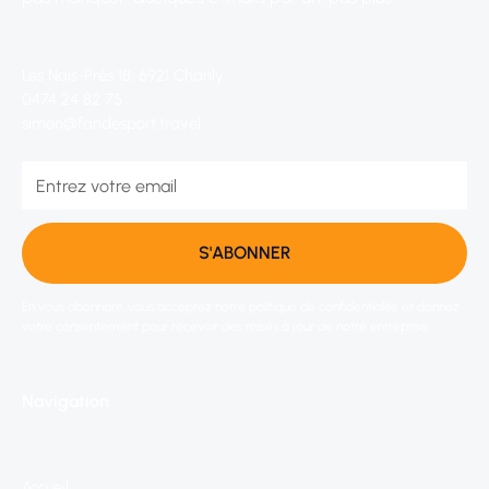
Les Nais-Prés 18, 6921 Chanly
0474 24 82 75
simon@fandesport.travel
En vous abonnant, vous acceptez notre politique de confidentialité et donnez
votre consentement pour recevoir des mises à jour de notre entreprise.
Navigation
Accueil