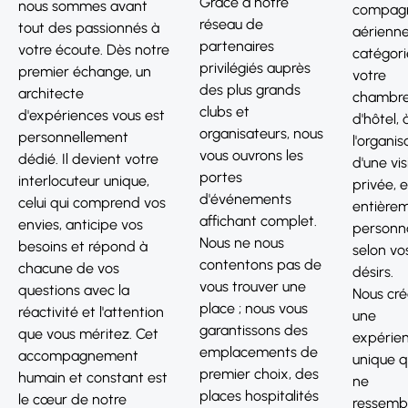
Grâce à notre
nous sommes avant
compag
réseau de
tout des passionnés à
aérienne
partenaires
votre écoute. Dès notre
catégori
privilégiés auprès
premier échange, un
votre
des plus grands
architecte
chambr
clubs et
d'expériences vous est
d'hôtel, 
organisateurs, nous
personnellement
l'organis
vous ouvrons les
dédié. Il devient votre
d'une vis
portes
interlocuteur unique,
privée, e
d'événements
celui qui comprend vos
entière
affichant complet.
envies, anticipe vos
personna
Nous ne nous
besoins et répond à
selon vo
contentons pas de
chacune de vos
désirs.
vous trouver une
questions avec la
Nous cr
place ; nous vous
réactivité et l'attention
une
garantissons des
que vous méritez. Cet
expérie
emplacements de
accompagnement
unique q
premier choix, des
humain et constant est
ne
places hospitalités
le cœur de notre
ressemb