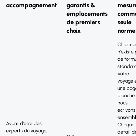
accompagnement
garantis &
mesur
emplacements
comm
de premiers
seule
choix
norme
Chez nous
n'existe
de form
standard
Votre
voyage 
une pag
blanche
nous
écrivons
ensembl
Avant d'être des
Chaque
experts du voyage,
détail, d