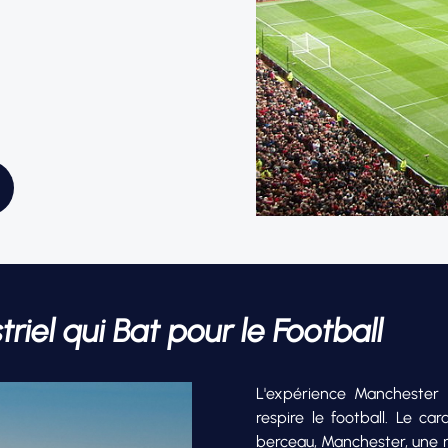
iel qui Bat pour le Football
L'expérience Manchester 
respire le football. Le car
berceau, Manchester, une m