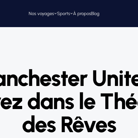
Nos voyages
Sports
À propos
Blog
nchester Unite
rez dans le Thé
des Rêves