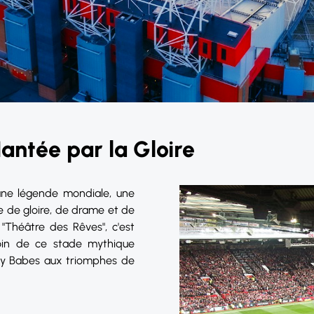
antée par la Gloire
 une légende mondiale, une
e de gloire, de drame et de
e "Théâtre des Rêves", c'est
coin de ce stade mythique
usby Babes aux triomphes de