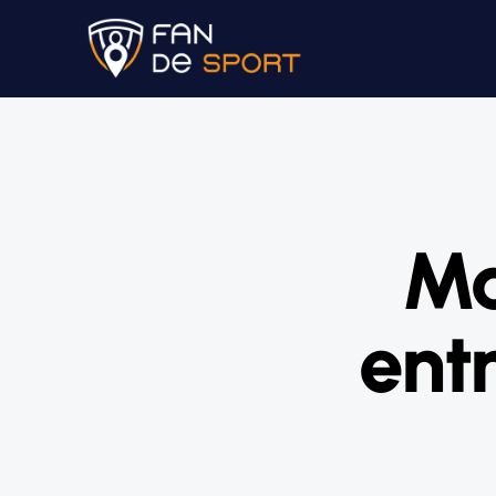
Ma
ent