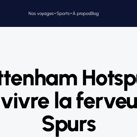
Nos voyages
Sports
À propos
Blog
ttenham Hotspu
vivre la ferve
Spurs