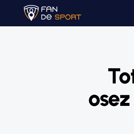
To
osez 