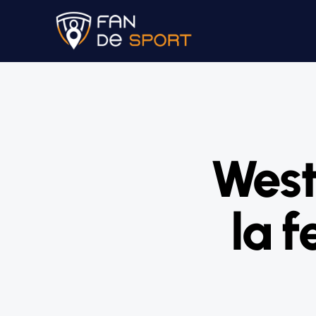
West
la 