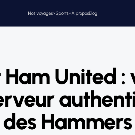
Nos voyages
Sports
À propos
Blog
 Ham United : 
ferveur authent
des Hammers